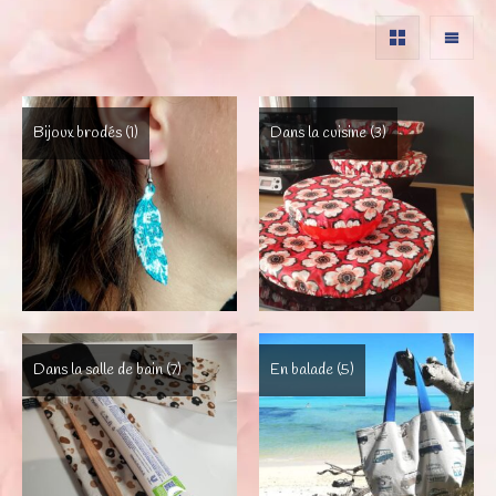
Bijoux brodés
(1)
Dans la cuisine
(3)
Dans la salle de bain
(7)
En balade
(5)