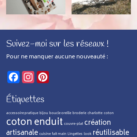
Suivez-moi sur les réseaux !
Pour ne manquer aucune nouveauté :
Facebook
Instagram
Pinterest
Étiquettes
accessoire pratique
bijou
boucle oreille
broderie
charlotte
coton
coton enduit
création
couvre-plat
artisanale
réutilisable
cuisine
fait main
Lingettes
look