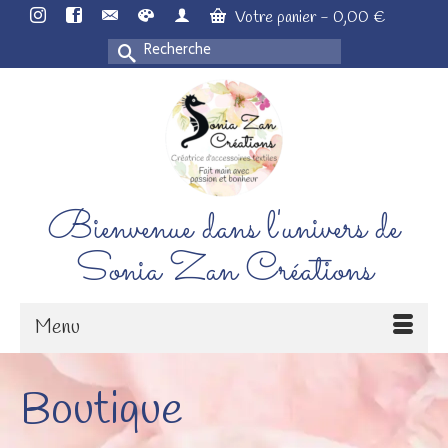
Votre panier
-
0,00
€
Rechercher :
Bienvenue dans l'univers de
Sonia Zan Créations
Menu
Boutique