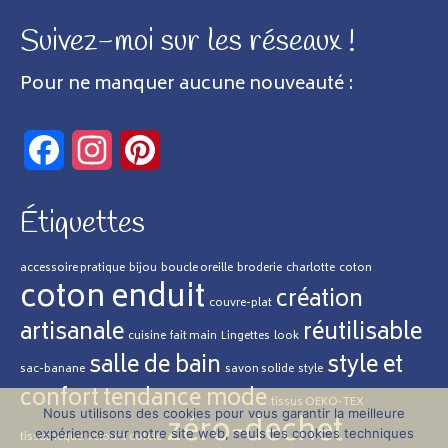
Suivez-moi sur les réseaux !
Pour ne manquer aucune nouveauté :
Facebook
Instagram
Pinterest
Étiquettes
accessoire pratique
bijou
boucle oreille
broderie
charlotte
coton
coton enduit
création
couvre-plat
artisanale
réutilisable
cuisine
fait main
Lingettes
look
salle de bain
style et
sac-banane
savon solide
style
confort
tendance mode
tissus OEKO-TEX
Nous utilisons des cookies pour vous garantir la meilleure
zéro-dechet
expérience sur notre site web, seuls les cookies techniques
tissuthèque
velours cotelé