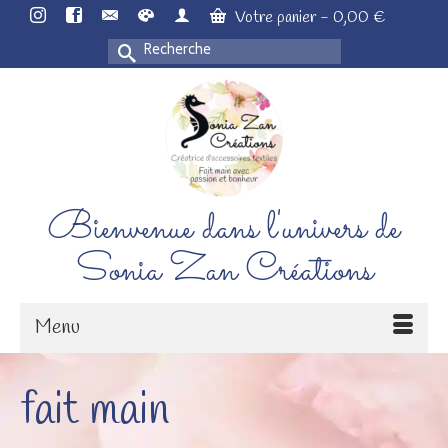
Votre panier
-
0,00
€
Rechercher :
Bienvenue dans l'univers de
Sonia Zan Créations
Menu
fait main