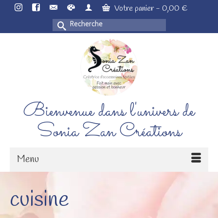
Votre panier
-
0,00
€
Rechercher :
Bienvenue dans l'univers de
Sonia Zan Créations
Menu
cuisine