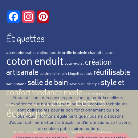
Les
options
Facebook
Instagram
Pinterest
peuvent
être
Étiquettes
choisies
sur
accessoire pratique
bijou
boucle oreille
broderie
charlotte
coton
la
coton enduit
création
couvre-plat
page
artisanale
réutilisable
cuisine
fait main
Lingettes
look
du
salle de bain
style et
sac-banane
savon solide
style
produit
confort
tendance mode
tissus OEKO-TEX
Nous utilisons des cookies pour vous garantir la meilleure
zéro-dechet
expérience sur notre site web, seuls les cookies techniques
tissuthèque
velours cotelé
écologie
sont obligatoires pour le bon fonctionnement du site.
éponge bambou
étui imperméable
Nous vous informons également que nous ne disposons
d'aucun outil permettant la traçabilité d'informations au travers
de cookies publicitaires ou tiers.
RGPD
Mentions Légales
CGV
Plan du site
Me contacter
Accepter tous les cookies
Refuser tous les cookies