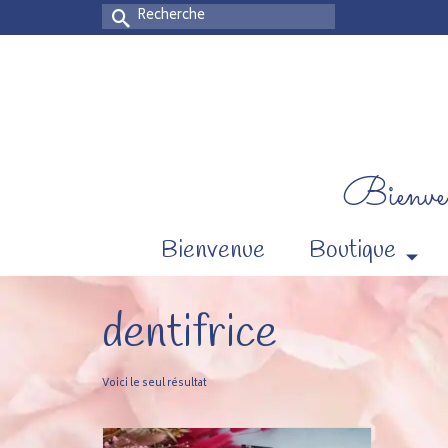
Rechercher :
Bienven
Bienvenue
Boutique
dentifrice
Voici le seul résultat