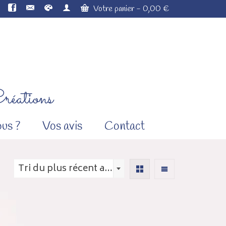
Votre panier
-
0,00
€
réations
us ?
Vos avis
Contact
Tri du plus récent au plus ancien