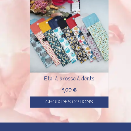
Etui à brosse à dents
9,00
€
CHOIX DES OPTIONS
Ce
produit
a