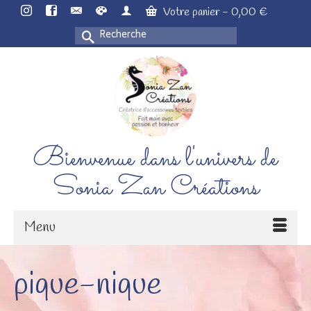
Votre panier
-
0,00
€
Rechercher :
Bienvenue dans l'univers de
Sonia Zan Créations
Menu
pique-nique