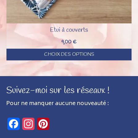
Etui à couverts
9,00
€
CHOIX DES OPTIONS
Ce
produit
a
Suivez-moi sur les réseaux !
plusieurs
variations.
Pour ne manquer aucune nouveauté :
Les
options
Facebook
Instagram
Pinterest
peuvent