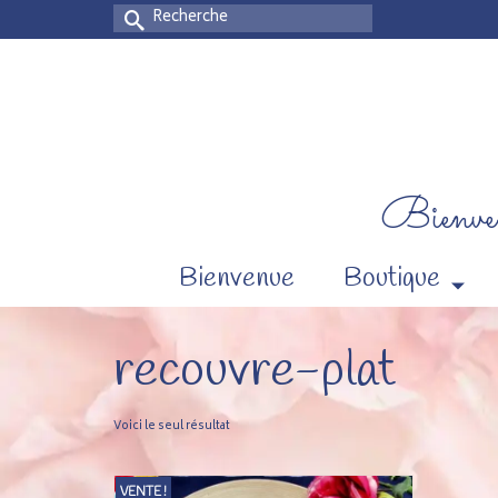
Rechercher :
Bienven
Bienvenue
Boutique
recouvre-plat
Voici le seul résultat
VENTE !