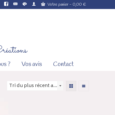
Votre panier
-
0,00
€
réations
us ?
Vos avis
Contact
Tri du plus récent au plus ancien