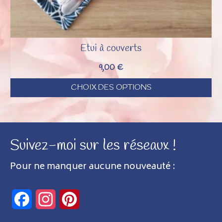
Etui à couverts
9,00
€
CHOIX DES OPTIONS
Ce
produit
a
Suivez-moi sur les réseaux !
plusieurs
variations.
Pour ne manquer aucune nouveauté :
Les
options
Facebook
Instagram
Pinterest
peuvent