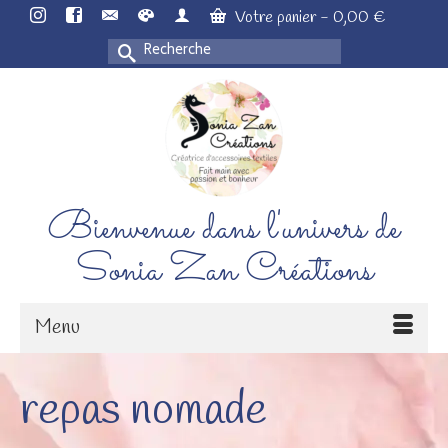
Votre panier
-
0,00
€
Rechercher :
Bienvenue dans l'univers de
Sonia Zan Créations
Menu
repas nomade