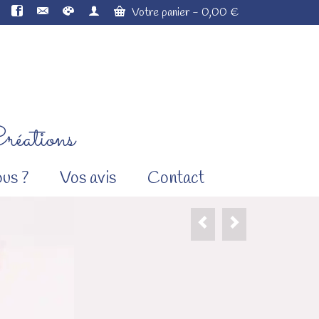
Votre panier
-
0,00
€
réations
us ?
Vos avis
Contact