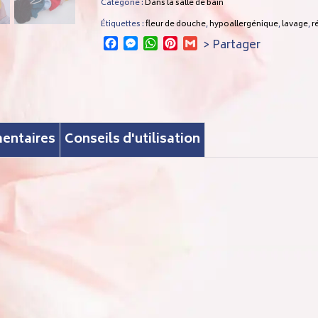
Catégorie :
Dans la salle de bain
Étiquettes :
fleur de douche
,
hypoallergénique
,
lavage
,
r
Facebook
Messenger
WhatsApp
Pinterest
Gmail
> Partager
entaires
Conseils d'utilisation