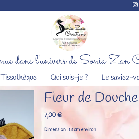
ue dans l'univers de Sonia Zan C
Tissuthèque
Qui suis-je ?
Le saviez-vo
Fleur de Douche
7,00
€
Dimension : 13 cm environ