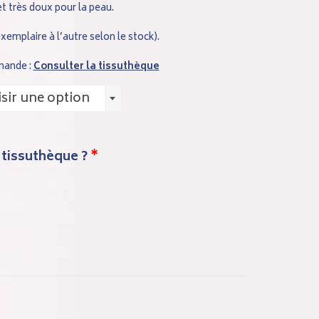
 très doux pour la peau.
xemplaire à l’autre selon le stock).
mande :
Consulter la tissuthèque
sir une option
 tissuthèque ?
*