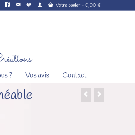
Votre panier
-
0,00
€
réations
us ?
Vos avis
Contact
méable