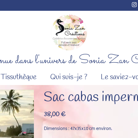
ue dans l'univers de Sonia Zan C
Tissuthèque
Qui suis-je ?
Le saviez-vo
Sac cabas imper
38,00
€
Dimensions : 47x35x10 cm environ.