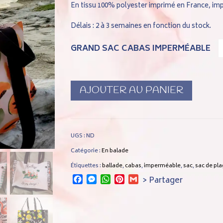
En tissu 100% polyester imprimé en France, imp
Délais : 2 à 3 semaines en fonction du stock.
GRAND SAC CABAS IMPERMÉABLE
AJOUTER AU PANIER
UGS :
ND
Catégorie :
En balade
Étiquettes :
ballade
,
cabas
,
imperméable
,
sac
,
sac de pl
Facebook
Messenger
WhatsApp
Pinterest
Gmail
> Partager