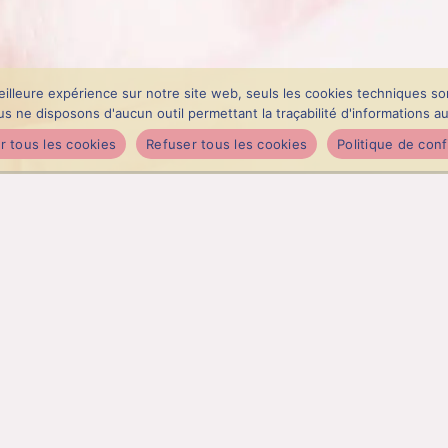
eilleure expérience sur notre site web, seuls les cookies techniques so
e disposons d'aucun outil permettant la traçabilité d'informations au t
r tous les cookies
Refuser tous les cookies
Politique de conf